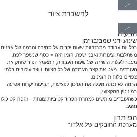
להשכרת ציוד
הבעיה
שינוע ידני שמבזבז זמן
ב
כ
ל
י
ו
ם
ע
ב
ו
ד
ה
מ
ת
ב
ז
ב
ז
ו
ת
ש
ע
ו
ת
י
ק
ר
ו
ת
ע
ל
ס
ח
י
ב
ה
ו
ה
ר
מ
ה
ש
ל
א
ב
נ
י
ם
מ
ש
ת
ל
ב
ו
ת
,
צ
י
נ
ו
ר
ו
ת
ו
א
ב
נ
י
ש
פ
ה
.
ה
ז
מ
ן
ה
ז
ה
=
כ
ס
ף
ש
נ
ש
פ
ך
ל
פ
ח
.
מ
ע
ב
ר
ל
ע
ל
ו
ת
ה
י
ש
י
ר
ה
ש
ל
ש
ע
ו
ת
ה
ע
ב
ו
ד
ה
,
ה
מ
א
מ
ץ
ה
פ
י
ז
י
ש
ו
ח
ק
א
ת
ה
ע
ו
ב
ד
י
ם
,
מ
א
ט
א
ת
ק
צ
ב
ה
ע
ב
ו
ד
ה
ש
ל
כ
ל
ה
צ
ו
ו
ת
,
ו
י
ו
צ
ר
ע
י
כ
ו
ב
י
ם
ב
ל
ת
י
צ
פ
ו
י
י
ם
ב
ל
ו
ח
ו
ת
ה
ז
מ
נ
י
ם
.
ה
ר
מ
ה
ל
א
נ
כ
ו
נ
ה
מ
ע
ל
ה
א
ת
ה
ס
י
כ
ו
ן
ל
פ
צ
י
ע
ו
ת
,
ת
ב
י
ע
ו
ת
י
ק
ר
ו
ת
ו
פ
ג
י
ע
ה
ב
מ
ו
נ
י
ט
י
ן
ה
מ
ק
צ
ו
ע
י
.
כ
ש
ה
ע
ו
ב
ד
י
ם
מ
ו
ת
ש
י
ם
ל
מ
ח
ר
ת
ה
פ
ר
ו
ד
י
ק
ט
י
ב
י
ו
ת
צ
ו
נ
ח
ת
–
ו
ה
פ
ר
ו
י
ק
ט
כ
ו
ל
ו
נ
פ
ג
ע
.
הפיתרון
מערכת החובקים של אלדור