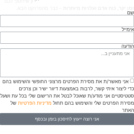
ו
ן
ש
י
ח
ס
ו
ך
ל
כ
ם
ז
מ
ן
י
ק
ר
,
כ
ו
ח
א
ד
ם
ו
ע
ל
ו
י
ו
ת
מ
י
ו
ת
ר
ו
ת
–
כ
ב
ר
מ
ה
פ
ר
ו
י
ק
ט
ה
ב
א
.
שם
אימייל
הודעה
אני מאשר/ת את מסירת הפרטים מרצוני החופשי והשימוש בהם
כדי ליצור איתי קשר, לרבות באמצעות דיוור ישיר וכן צרכים
סטטיסטיים אני מודע/ת שאוכל לבטל את הרישום שלי בכל עת ושעל
מסירת הפרטים שלי והשימוש בהם תחול
מדיניות הפרטיות
של
האתר
אני רוצה ייעוץ לחיסכון בזמן ובכסף