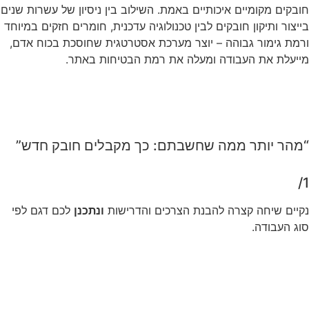
ח
ו
ב
ק
י
ם
מ
ק
ו
מ
י
י
ם
א
י
כ
ו
ת
י
י
ם
ב
א
מ
ת
.
ה
ש
י
ל
ו
ב
ב
י
ן
נ
י
ס
י
ו
ן
ש
ל
ע
ש
ר
ו
ת
ש
נ
י
ם
ב
י
י
צ
ו
ר
ו
ת
י
ק
ו
ן
ח
ו
ב
ק
י
ם
ל
ב
י
ן
ט
כ
נ
ו
ל
ו
ג
י
ה
ע
ד
כ
נ
י
ת
,
ח
ו
מ
ר
י
ם
ח
ז
ק
י
ם
ב
מ
י
ו
ח
ד
ו
ר
מ
ת
ג
י
מ
ו
ר
ג
ב
ו
ה
ה
–
י
ו
צ
ר
מ
ע
ר
כ
ת
א
ס
ט
ר
ט
ג
י
ת
ש
ח
ו
ס
כ
ת
ב
כ
ו
ח
א
ד
ם
,
מ
י
י
ע
ל
ת
א
ת
ה
ע
ב
ו
ד
ה
ו
מ
ע
ל
ה
א
ת
ר
מ
ת
ה
ב
ט
י
ח
ו
ת
ב
א
ת
ר
.
“מהר יותר ממה שחשבתם: כך מקבלים חובק חדש”
1/
נקיים שיחה קצרה להבנת הצרכים והדרישות
ונתכנן
לכם דגם לפי
סוג העבודה.