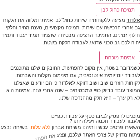
תמיכה כחול לבן
אלדור
מציעה ללקוחותיה שירות כחול־לבן אמיתי ומלווה את הלקוח
גם אחרי הרכישה עם שירות ותמיכה מקצועיים, מענה מהיר וחלקי
חילוף זמינים. התמיכה הרציפה מבטיחה שהציוד תמיד יעבוד ותמיד
יהיה לכם גב טכני שדואג לעבודה חלקה בשטח.
אמינות מוכחת
כשמדובר בשטח, אין מקום להפתעות. החובקים שלנו מתוכננים
לעבודה יום־יומית אינטנסיבית, עם מינימום תקלות והשבתות.
לקוחות חוזרים שוב ושוב דווקא
לאלדור
כי הם יודעים שאצלנו
המוצר עובד בדיוק כפי שמבטיחים – שנה אחרי שנה. אמינות היא
לא רק ערך – היא חלק מההנדסה שלנו.
מוכנים להפסיק לבזבז כסף על עבודת כפיים
ולעבור לעבודה חכמה ויעילה יותר?
ה
ש
א
י
ר
ו
פ
ר
ט
י
ם
ע
כ
ש
י
ו
ו
ת
י
ה
נ
ו
מ
ש
י
ח
ת
א
ב
ח
ו
ן
ל
ל
א
ע
ל
ו
ת
.
ב
ש
י
ח
ה
נ
ב
צ
ע
נ
י
ת
ו
ח
מ
ד
ו
י
ק
ש
ל
צ
ר
כ
י
ה
א
ת
ר
ש
ל
כ
ם
,
ו
נ
צ
י
ג
א
ת
ה
פ
ת
ר