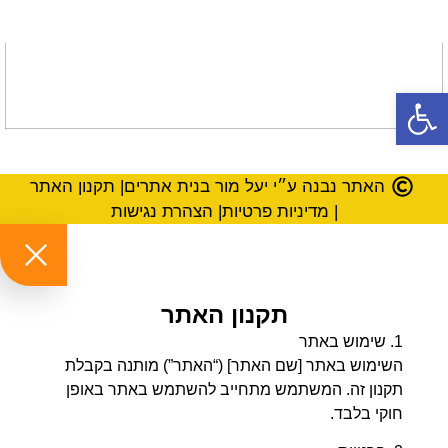
השימוש באתר [שם האתר] (“האתר”) מותנה בקבלת
תקנון זה. המשתמש מתחייב להשתמש באתר באופן
חוקי בלבד.
2. פרטיות
המידע שתספקו באתר נשמר בהתאם למדיניות
הפרטיות של האתר, ומשמש אך ורק ליצירת קשר
ולצרכים סטטיסטיים.
3. זכויות יוצרים
כל התוכן באתר מוגן בזכויות יוצרים ואינו לשכפול או
הפצה ללא אישור מפורש.
4. קישורים חיצוניים
האתר עשוי להכיל קישורים לאתרים אחרים. האתר אינו
אחראי לתוכן או לנזקים הנגרמים משימוש באתרים אלו.
5. שינוי התקנון
האתר רשאי לעדכן את התקנון מעת לעת. השימוש
באתר לאחר שינוי מהווה אישור התקנון המעודכן.