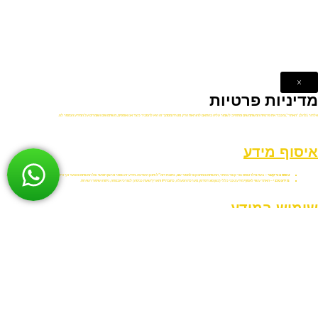
מענה לפניות שהתקבלו באמצעות טופס צור קשר.
שיפור חוויית המשתמש באתר.
ניתוח סטטיסטי של השימוש באתר (באמצעות כלים כגון Google Analytics).
התאמת תכנים או פרסומות (במידה ומופעלים Google Ads או שירותי צד ג׳ דומים).
Cookies ושירותי צד ג׳
האתר עושה שימוש בקובצי Cookies ובשירותי צד ג׳ כגון Google Analytics ו־Google Ads.
קובצי Cookies הם קבצים קטנים הנשמרים בדפדפן לצורך איסוף נתונים סטטיסטיים ושיפור חוויית המשתמש.
המידע הנאסף הוא אנונימי ואינו כולל פרטים מזהים אישית.
המשתמש יכול בכל עת למחוק או לחסום Cookies דרך הגדרות הדפדפן.
למידע נוסף על אופן השימוש של Google במידע:
https://policies.google.com/technologies/ads
שמירת מידע
המידע הנמסר נשמר במערכות האתר לצורך טיפול בפניות או לצורכי תפעול בלבד.
לא נבצע שימוש מסחרי בפרטי המשתמשים ולא נעבירם לצדדים שלישיים, אלא אם קיימת חובה חוקית לעשות כן.
אבטחת מידע
האתר מיישם אמצעי אבטחה מקובלים על מנת להגן על המידע שנמסר לו. עם זאת, אין אפשרות להבטיח הגנה מוחלטת על המידע מפני חדירה בלתי מורשית.
פנייה בנוגע למדיניות פרטיות
בכל שאלה או בקשה הנוגעת למדיניות זו ניתן לפנות אלינו דרך טופס צור קשר באתר.
הצהרת נגישות