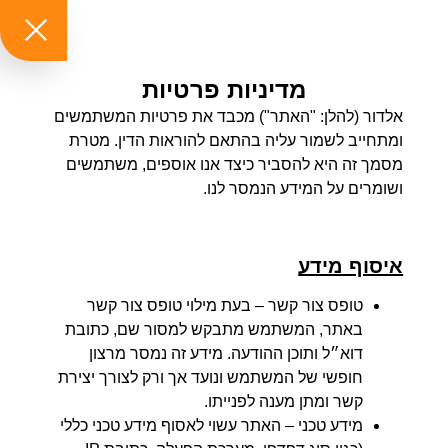
איסוף מידע
טופס צור קשר
– בעת מילוי טופס צור קשר
באתר, המשתמש מתבקש למסור שם, כתובת
דוא״ל ותוכן ההודעה. מידע זה נמסר מרצון
חופשי של המשתמש ונועד אך ורק לצורך יצירת
קשר ומתן מענה לפנייתו.
מידע טכני
– האתר עשוי לאסוף מידע טכני כללי
(כגון סוג דפדפן, מערכת הפעלה, כתובת IP
ותאריך/שעת כניסה) לצורכי אבטחה, ניתוח
ושיפור השירות.
שימוש במידע
המידע שנמסר ישמש ל:
מענה לפניות שהתקבלו באמצעות טופס צור