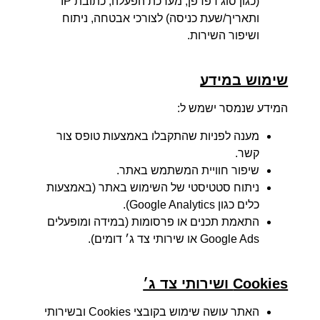
קשר.
שיפור חוויית המשתמש באתר.
ניתוח סטטיסטי של השימוש באתר (באמצעות
כלים כגון Google Analytics).
התאמת תכנים או פרסומות (במידה ומופעלים
Google Ads או שירותי צד ג׳ דומים).
Cookies ושירותי צד ג׳
האתר עושה שימוש בקובצי Cookies ובשירותי
צד ג׳ כגון Google Analytics ו־Google Ads.
קובצי Cookies הם קבצים קטנים הנשמרים
בדפדפן לצורך איסוף נתונים סטטיסטיים ושיפור
חוויית המשתמש.
המידע הנאסף הוא אנונימי ואינו כולל פרטים
מזהים אישית.
המשתמש יכול בכל עת למחוק או לחסום
Cookies דרך הגדרות הדפדפן.
למידע נוסף על אופן השימוש של Google במידע: