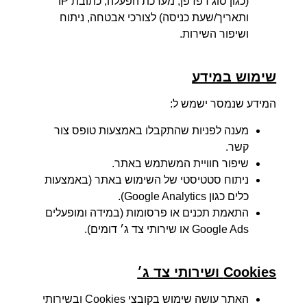
מענה לפניות שהתקבלו באמצעות טופס צור
קשר.
שיפור חוויית המשתמש באתר.
ניתוח סטטיסטי של השימוש באתר (באמצעות
כלים כגון Google Analytics).
התאמת תכנים או פרסומות (במידה ומופעלים
Google Ads או שירותי צד ג׳ דומים).
Cookies ושירותי צד ג׳
האתר עושה שימוש בקובצי Cookies ובשירותי
צד ג׳ כגון Google Analytics ו־Google Ads.
קובצי Cookies הם קבצים קטנים הנשמרים
בדפדפן לצורך איסוף נתונים סטטיסטיים ושיפור
חוויית המשתמש.
המידע הנאסף הוא אנונימי ואינו כולל פרטים
מזהים אישית.
המשתמש יכול בכל עת למחוק או לחסום