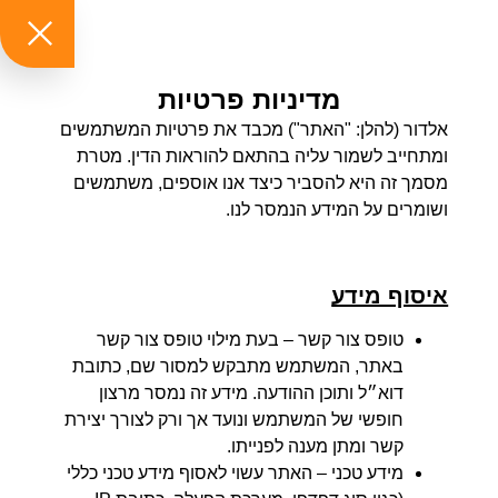
ושומרים על המידע הנמסר לנו.
איסוף מידע
טופס צור קשר
– בעת מילוי טופס צור קשר
באתר, המשתמש מתבקש למסור שם, כתובת
דוא״ל ותוכן ההודעה. מידע זה נמסר מרצון
חופשי של המשתמש ונועד אך ורק לצורך יצירת
קשר ומתן מענה לפנייתו.
מידע טכני
– האתר עשוי לאסוף מידע טכני כללי
(כגון סוג דפדפן, מערכת הפעלה, כתובת IP
ותאריך/שעת כניסה) לצורכי אבטחה, ניתוח
ושיפור השירות.
שימוש במידע
המידע שנמסר ישמש ל: